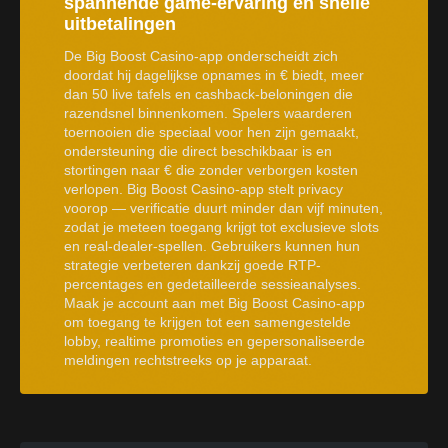
spannende game-ervaring en snelle
uitbetalingen
De Big Boost Casino-app onderscheidt zich
doordat hij dagelijkse opnames in € biedt, meer
dan 50 live tafels en cashback-beloningen die
razendsnel binnenkomen. Spelers waarderen
toernooien die speciaal voor hen zijn gemaakt,
ondersteuning die direct beschikbaar is en
stortingen naar € die zonder verborgen kosten
verlopen. Big Boost Casino-app stelt privacy
voorop — verificatie duurt minder dan vijf minuten,
zodat je meteen toegang krijgt tot exclusieve slots
en real-dealer-spellen. Gebruikers kunnen hun
strategie verbeteren dankzij goede RTP-
percentages en gedetailleerde sessieanalyses.
Maak je account aan met Big Boost Casino-app
om toegang te krijgen tot een samengestelde
lobby, realtime promoties en gepersonaliseerde
meldingen rechtstreeks op je apparaat.