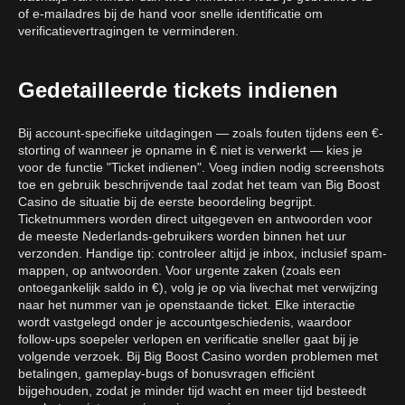
of e-mailadres bij de hand voor snelle identificatie om
verificatievertragingen te verminderen.
Gedetailleerde tickets indienen
Bij account-specifieke uitdagingen — zoals fouten tijdens een €-
storting of wanneer je opname in € niet is verwerkt — kies je
voor de functie "Ticket indienen". Voeg indien nodig screenshots
toe en gebruik beschrijvende taal zodat het team van Big Boost
Casino de situatie bij de eerste beoordeling begrijpt.
Ticketnummers worden direct uitgegeven en antwoorden voor
de meeste Nederlands-gebruikers worden binnen het uur
verzonden. Handige tip: controleer altijd je inbox, inclusief spam-
mappen, op antwoorden. Voor urgente zaken (zoals een
ontoegankelijk saldo in €), volg je op via livechat met verwijzing
naar het nummer van je openstaande ticket. Elke interactie
wordt vastgelegd onder je accountgeschiedenis, waardoor
follow-ups soepeler verlopen en verificatie sneller gaat bij je
volgende verzoek. Bij Big Boost Casino worden problemen met
betalingen, gameplay-bugs of bonusvragen efficiënt
bijgehouden, zodat je minder tijd wacht en meer tijd besteedt
aan het genieten van je casino-ervaring.