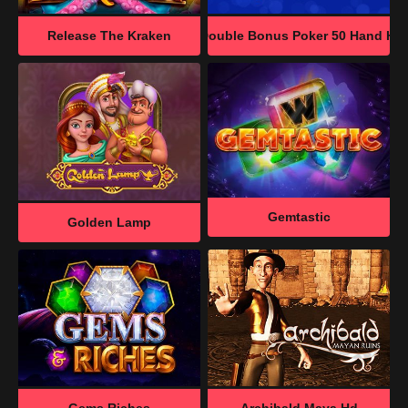
Release The Kraken
Double Double Bonus Poker 50 Hand Ha
Gemtastic
Golden Lamp
Gems Riches
Archibald Maya Hd