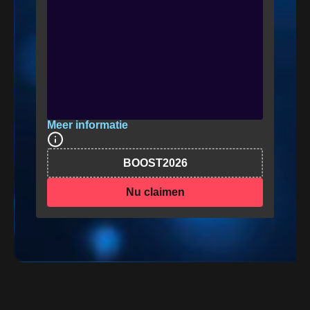
Meer informatie
BOOST2026
Nu claimen