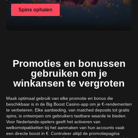
Spins ophalen
Promoties en bonussen
gebruiken om je
winkansen te vergroten
Maak optimaal gebruik van elke promotie en bonus die
beschikbaar is in de Big Boost Casino-app om je €-rendementen
te verbeteren. Elke aanbieding, van matched deposits tot gratis
spins, is ontworpen om gebruikers tastbare waarde te bieden.
Voor Nederlands-spelers geeft het activeren van
welkomstpakketten bij het aanmaken van hun accounts vaak
een directe boost in €. Controleer altijd de promotiepagina
voordat je een storting doet. Seizoensaanbiedingen en speciale