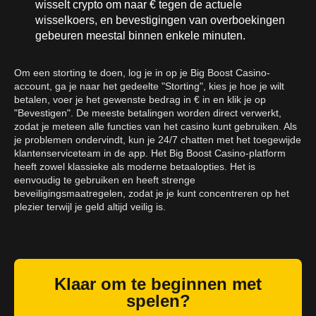
wisselt crypto om naar € tegen de actuele
wisselkoers, en bevestigingen van overboekingen
gebeuren meestal binnen enkele minuten.
Om een storting te doen, log je in op je Big Boost Casino-
account, ga je naar het gedeelte "Storting", kies je hoe je wilt
betalen, voer je het gewenste bedrag in € in en klik je op
"Bevestigen". De meeste betalingen worden direct verwerkt,
zodat je meteen alle functies van het casino kunt gebruiken. Als
je problemen ondervindt, kun je 24/7 chatten met het toegewijde
klantenserviceteam in de app. Het Big Boost Casino-platform
heeft zowel klassieke als moderne betaalopties. Het is
eenvoudig te gebruiken en heeft strenge
beveiligingsmaatregelen, zodat je je kunt concentreren op het
plezier terwijl je geld altijd veilig is.
Klaar om te beginnen met
spelen?