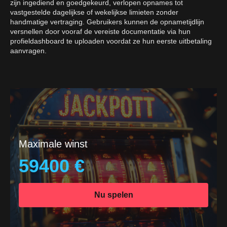
vastgestelde dagelijkse of wekelijkse limieten zonder
handmatige vertraging. Gebruikers kunnen de opnametijdlijn
versnellen door vooraf de vereiste documentatie via hun
profieldashboard te uploaden voordat ze hun eerste uitbetaling
aanvragen.
Maximale winst
59400 €
Nu spelen