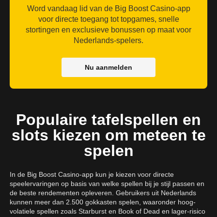
Word vandaag lid van de Big Boost Casino-app
voor directe toegang tot topgames, snelle
stortingen en exclusieve bonussen op maat voor
Nederlands-spelers.
Nu aanmelden
Populaire tafelspellen en
slots kiezen om meteen te
spelen
In de Big Boost Casino-app kun je kiezen voor directe
speelervaringen op basis van welke spellen bij je stijl passen en
de beste rendementen opleveren. Gebruikers uit Nederlands
kunnen meer dan 2.500 gokkasten spelen, waaronder hoog-
volatiele spellen zoals Starburst en Book of Dead en lager-risico