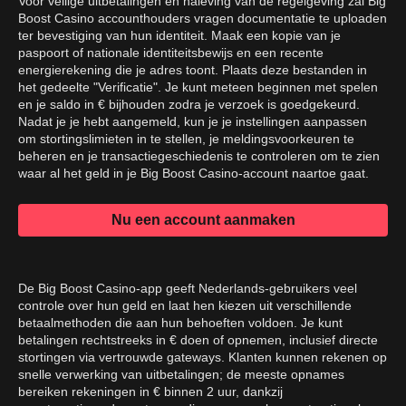
Boost Casino accounthouders vragen documentatie te uploaden
ter bevestiging van hun identiteit. Maak een kopie van je
paspoort of nationale identiteitsbewijs en een recente
energierekening die je adres toont. Plaats deze bestanden in
het gedeelte "Verificatie". Je kunt meteen beginnen met spelen
en je saldo in € bijhouden zodra je verzoek is goedgekeurd.
Nadat je je hebt aangemeld, kun je je instellingen aanpassen
om stortingslimieten in te stellen, je meldingsvoorkeuren te
beheren en je transactiegeschiedenis te controleren om te zien
waar al het geld in je Big Boost Casino-account naartoe gaat.
Nu een account aanmaken
De Big Boost Casino-app geeft Nederlands-gebruikers veel
controle over hun geld en laat hen kiezen uit verschillende
betaalmethoden die aan hun behoeften voldoen. Je kunt
betalingen rechtstreeks in € doen of opnemen, inclusief directe
stortingen via vertrouwde gateways. Klanten kunnen rekenen op
snelle verwerking van uitbetalingen; de meeste opnames
bereiken rekeningen in € binnen 2 uur, dankzij
geautomatiseerde systemen die samenwerken met nationale