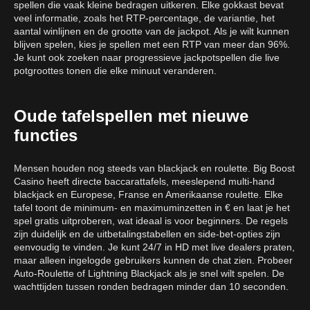
spellen die vaak kleine bedragen uitkeren. Elke gokkast bevat
veel informatie, zoals het RTP-percentage, de variantie, het
aantal winlijnen en de grootte van de jackpot. Als je wilt kunnen
blijven spelen, kies je spellen met een RTP van meer dan 96%.
Je kunt ook zoeken naar progressieve jackpotspellen die live
potgroottes tonen die elke minuut veranderen.
Oude tafelspellen met nieuwe
functies
Mensen houden nog steeds van blackjack en roulette. Big Boost
Casino heeft directe baccarattafels, meeslepend multi-hand
blackjack en Europese, Franse en Amerikaanse roulette. Elke
tafel toont de minimum- en maximuminzetten in € en laat je het
spel gratis uitproberen, wat ideaal is voor beginners. De regels
zijn duidelijk en de uitbetalingstabellen en side-bet-opties zijn
eenvoudig te vinden. Je kunt 24/7 in HD met live dealers praten,
maar alleen ingelogde gebruikers kunnen de chat zien. Probeer
Auto-Roulette of Lightning Blackjack als je snel wilt spelen. De
wachttijden tussen ronden bedragen minder dan 10 seconden.