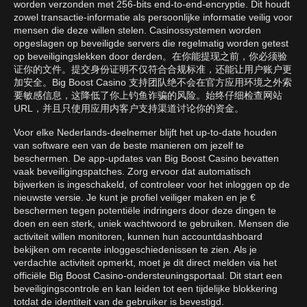
worden verzonden met 256-bits end-to-end-encryptie. Dit houdt
zowel transactie-informatie als persoonlijke informatie veilig voor
mensen die deze willen stelen. Casinossystemen worden
opgeslagen op beveiligde servers die regelmatig worden getest
op beveiligingslekken door derden。在你能提现之前，你必须验
证你的文件。提交身份证明不仅符合合规标准，还能让用户账户更
加安全。Big Boost Casino 支持团队绝不会在官方应用环境之外索
要敏感信息，这降低了你上钓鱼诈骗的风险。始终仔细检查网站
URL，并且只使用应用内客户支持渠道讨论你的资金。
Voor elke Nederlands-deelnemer blijft het up-to-date houden
van software een van de beste manieren om jezelf te
beschermen. De app-updates van Big Boost Casino bevatten
vaak beveiligingspatches. Zorg ervoor dat automatisch
bijwerken is ingeschakeld, of controleer voor het inloggen op de
nieuwste versie. Je kunt je profiel veiliger maken en je €
beschermen tegen potentiële indringers door deze dingen te
doen en een sterk, uniek wachtwoord te gebruiken. Mensen die
activiteit willen monitoren, kunnen hun accountdashboard
bekijken om recente inloggeschiedenissen te zien. Als je
verdachte activiteit opmerkt, moet je dit direct melden via het
officiële Big Boost Casino-ondersteuningsportaal. Dit start een
beveiligingscontrole en kan leiden tot een tijdelijke blokkering
totdat de identiteit van de gebruiker is bevestigd.