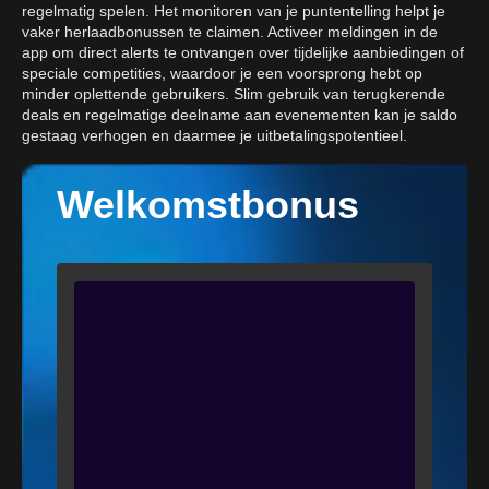
regelmatig spelen. Het monitoren van je puntentelling helpt je
vaker herlaadbonussen te claimen. Activeer meldingen in de
app om direct alerts te ontvangen over tijdelijke aanbiedingen of
speciale competities, waardoor je een voorsprong hebt op
minder oplettende gebruikers. Slim gebruik van terugkerende
deals en regelmatige deelname aan evenementen kan je saldo
gestaag verhogen en daarmee je uitbetalingspotentieel.
Welkomstbonus