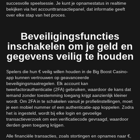
succesvolle speelsessie. Je kunt je opnamestatus in realtime
bekijken via het accounttransactiepanel, dat informatie geeft
over elke stap van het proces.
Beveiligingsfuncties
inschakelen om je geld en
gegevens veilig te houden
Spelers die hun € veilig willen houden in de Big Boost Casino-
app kunnen vertrouwen op geavanceerde
beveiligingsmaatregelen. Elk account kan
tweefactorauthenticatie (2FA) gebruiken, waardoor de kans dat
iemand zonder toestemming toegang krijgt aanzienlijk kleiner
wordt. Om 2FA in te schakelen vanuit je profielinstellingen, moet
je een mobiel nummer of een authenticatie-app koppelen. Zodra
het is ingesteld, wordt bij elke login en gevoelige
transactieverzoek om een verificatiecode gevraagd, waardoor
derden geen toegang krijgen.
Alle financiële transacties, zoals stortingen en opnames naar €,