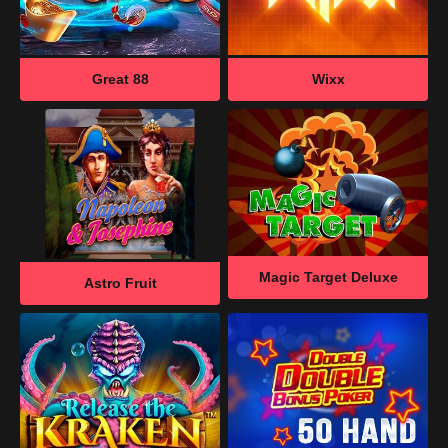
Meldingen instellen die aan je behoeften voldoen
Great 88
Wixx
Astro Fruit
Magic Target Deluxe