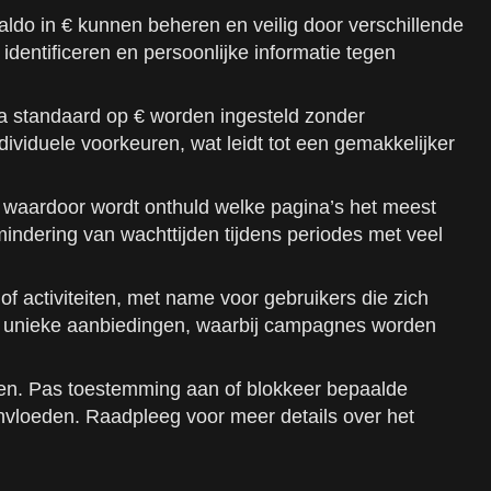
ldo in € kunnen beheren en veilig door verschillende
identificeren en persoonlijke informatie tegen
uta standaard op € worden ingesteld zonder
viduele voorkeuren, wat leidt tot een gemakkelijker
, waardoor wordt onthuld welke pagina’s het meest
ndering van wachttijden tijdens periodes met veel
f activiteiten, met name voor gebruikers die zich
en unieke aanbiedingen, waarbij campagnes worden
en. Pas toestemming aan of blokkeer bepaalde
nvloeden. Raadpleeg voor meer details over het