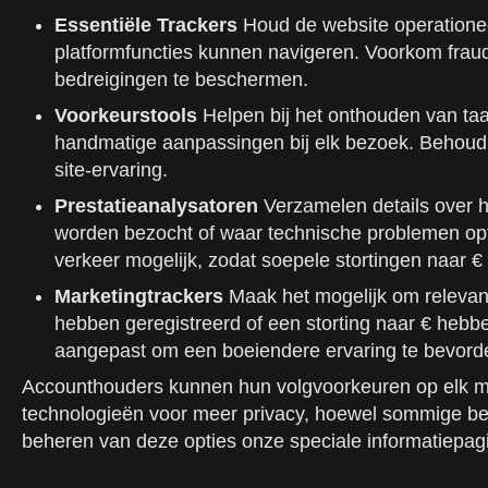
Essentiële Trackers
Houd de website operationeel
platformfuncties kunnen navigeren. Voorkom fraudul
bedreigingen te beschermen.
Voorkeurstools
Helpen bij het onthouden van taal
handmatige aanpassingen bij elk bezoek. Behoud 
site-ervaring.
Prestatieanalysatoren
Verzamelen details over h
worden bezocht of waar technische problemen optr
verkeer mogelijk, zodat soepele stortingen naar
Marketingtrackers
Maak het mogelijk om relevante
hebben geregistreerd of een storting naar € heb
aangepast om een boeiendere ervaring te bevord
Accounthouders kunnen hun volgvoorkeuren op elk mo
technologieën voor meer privacy, hoewel sommige bep
beheren van deze opties onze speciale informatiepag