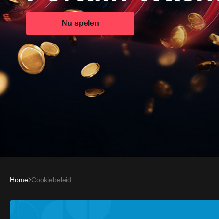
Nu spelen
Home
Cookiebeleid