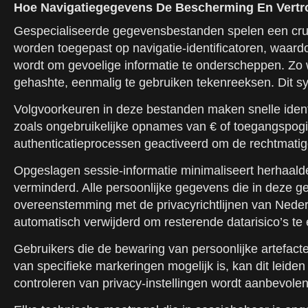
Hoe Navigatiegegevens De Bescherming En Vertro
Gespecialiseerde gegevensbestanden spelen een cruci
worden toegepast op navigatie-identificatoren, waardo
wordt om gevoelige informatie te onderscheppen. Zo 
gehashte, eenmalig te gebruiken tekenreeksen. Dit s
Volgvoorkeuren in deze bestanden maken snelle identi
zoals ongebruikelijke opnames van € of toegangspog
authenticatieprocessen geactiveerd om de rechtmatig
Opgeslagen sessie-informatie minimaliseert herhaald
verminderd. Alle persoonlijke gegevens die in deze 
overeenstemming met de privacyrichtlijnen van Nederl
automatisch verwijderd om resterende datarisico’s te 
Gebruikers die de bewaring van persoonlijke artefa
van specifieke markeringen mogelijk is, kan dit leid
controleren van privacy-instellingen wordt aanbevolen