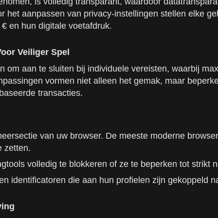
enomen, is volledig transparant, waardoor datatranspara
 het aanpassen van privacy-instellingen stellen elke ge
 en hun digitale voetafdruk.
or Veiliger Spel
om aan te sluiten bij individuele vereisten, waarbij max
 aanpassingen vormen niet alleen het gemak, maar beperk
ebaseerde transacties.
heersectie van uw browser. De meeste moderne browsers
 zetten.
ools volledig te blokkeren of ze te beperken tot strikt n
identificatoren die aan hun profielen zijn gekoppeld n
ving