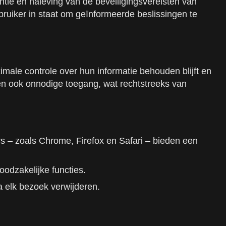
ntie en naleving van de beveiligingsvereisten van
bruiker in staat om geïnformeerde beslissingen te
imale controle over hun informatie behouden blijft en
en ook onnodige toegang, wat rechtstreeks van
 – zoals Chrome, Firefox en Safari – bieden een
oodzakelijke functies.
a elk bezoek verwijderen.