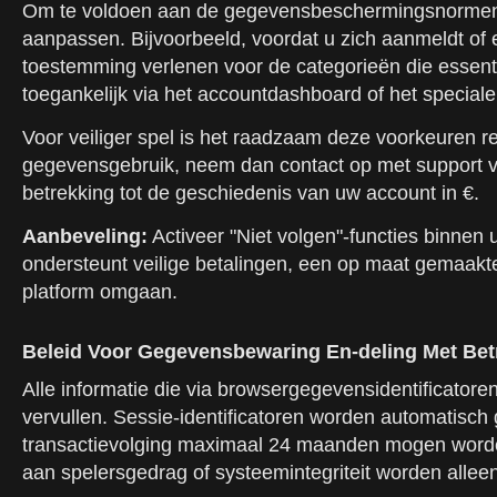
Om te voldoen aan de gegevensbeschermingsnormen va
aanpassen. Bijvoorbeeld, voordat u zich aanmeldt of e
toestemming verlenen voor de categorieën die essenti
toegankelijk via het accountdashboard of het speciale
Voor veiliger spel is het raadzaam deze voorkeuren re
gegevensgebruik, neem dan contact op met support via
betrekking tot de geschiedenis van uw account in €.
Aanbeveling:
Activeer "Niet volgen"-functies binnen
ondersteunt veilige betalingen, een op maat gemaakte
platform omgaan.
Beleid Voor Gegevensbewaring En-deling Met Bet
Alle informatie die via browsergegevensidentificatore
vervullen. Sessie-identificatoren worden automatisch 
transactievolging maximaal 24 maanden mogen worden 
aan spelersgedrag of systeemintegriteit worden allee