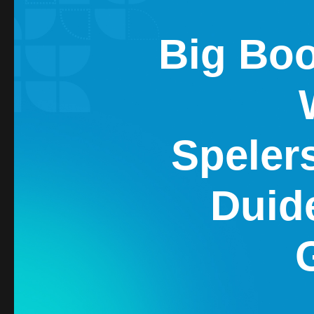
Big Boo
Speler
Duide