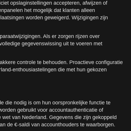
t opslaginstellingen accepteren, afwijzen of
enpanelen het mogelijk dat klanten alleen
plaatsingen worden geweigerd. Wijzigingen zijn
araatwijzigingen. Als er zorgen rijzen over
 volledige gegevenswissing uit te voeren met
akkere controle te behouden. Proactieve configuratie
erland-enthousiastelingen die met hun gekozen
e die nodig is om hun oorspronkelijke functie te
 worden gebruikt voor accountauthenticatie of
e wet van Nederland. Gegevens die zijn gekoppeld
 van de €-saldi van accounthouders te waarborgen.