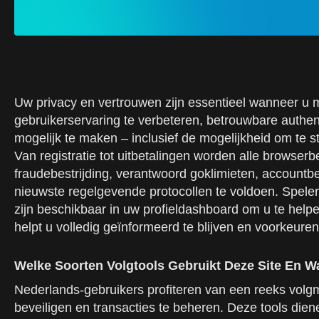
Uw privacy en vertrouwen zijn essentieel wanneer u
gebruikerservaring te verbeteren, betrouwbare authent
mogelijk te maken – inclusief de mogelijkheid om te 
Van registratie tot uitbetalingen worden alle browser
fraudebestrijding, verantwoord goklimieten, accountb
nieuwste regelgevende protocollen te voldoen. Speler
zijn beschikbaar in uw profieldashboard om u te hel
helpt u volledig geïnformeerd te blijven en voorkeure
Welke Soorten Volgtools Gebruikt Deze Site En 
Nederlands-gebruikers profiteren van een reeks volg
beveiligen en transacties te beheren. Deze tools die