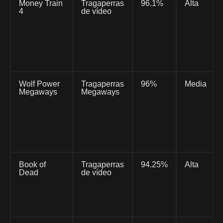
Money Train
Tragaperras
96.1%
Alta
4
de vídeo
Wolf Power
Tragaperras
96%
Media
Megaways
Megaways
Book of
Tragaperras
94.25%
Alta
Dead
de vídeo