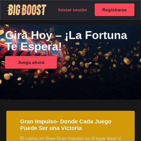
Iniciar sesión
Registrarse
Gira Hoy – ¡La Fortuna
Te Espera!
Juega ahora
Gran Impulso- Donde Cada Juego
Puede Ser una Victoria
El casino en línea Gran Impulso es el lugar ideal si