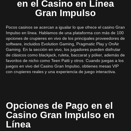
en el Casino en Línea
Gran Impulso
Pocos casinos se acercan a igualar lo que ofrece el casino Gran
Impulso en línea. Hablamos de una plataforma con más de 100
opciones de crupieres en vivo de los principales proveedores de
software, incluidos Evolution Gaming, Pragmatic Play y OnAir
Gaming. En la sección en vivo, los jugadores pueden disfrutar
de clásicos como blackjack, ruleta, baccarat y póker, además de
favoritos de nicho como Teen Patti y otros. Cuando juegas a los
juegos en vivo del Casino Gran Impulso, obtienes mesas VIP
con crupieres reales y una experiencia de juego interactiva.
Opciones de Pago en el
Casino Gran Impulso en
Línea