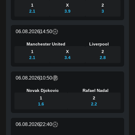
1
X
2
2.1
3.9
3
06.08.2026
14:50
Manchester United
Liverpool
1
X
2
2.1
3.4
2.8
06.08.2026
10:50
Novak Djokovic
Rafael Nadal
1
2
1.6
2.2
06.08.2026
22:40