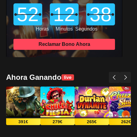
52
12
37
Horas
Minutos
Segundos
Reclamar Bono Ahora
Ahora Ganando
415€
172€
393€
117€