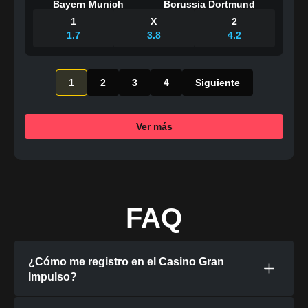
Bayern Munich
Borussia Dortmund
1
X
2
1.7
3.8
4.2
1
2
3
4
Siguiente
Ver más
FAQ
¿Cómo me registro en el Casino Gran
Impulso?