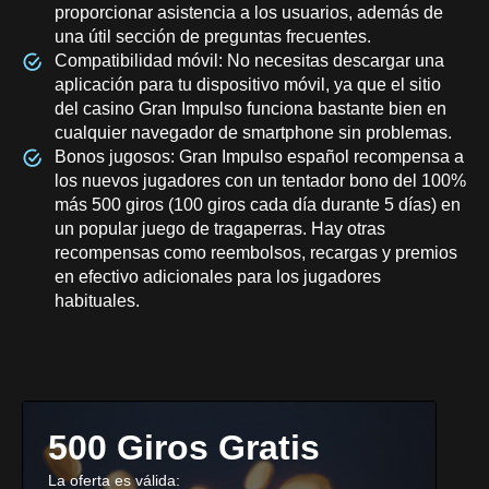
proporcionar asistencia a los usuarios, además de
una útil sección de preguntas frecuentes.
Compatibilidad móvil: No necesitas descargar una
aplicación para tu dispositivo móvil, ya que el sitio
del casino Gran Impulso funciona bastante bien en
cualquier navegador de smartphone sin problemas.
Bonos jugosos: Gran Impulso español recompensa a
los nuevos jugadores con un tentador bono del 100%
más 500 giros (100 giros cada día durante 5 días) en
un popular juego de tragaperras. Hay otras
recompensas como reembolsos, recargas y premios
en efectivo adicionales para los jugadores
habituales.
500 Giros Gratis
La oferta es válida: