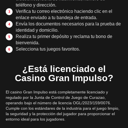
teléfono y dirección.
Verifica tu correo electrónico haciendo clic en el
enlace enviado a tu bandeja de entrada.
Envía los documentos necesarios para la prueba de
identidad y domicilio.
Realiza tu primer depósito y reclama tu bono de
bienvenida.
Selecciona tus juegos favoritos.
¿Está licenciado el
Casino Gran Impulso?
El casino Gran Impulso está completamente licenciado y
regulado por la Junta de Control de Juego de Curazao,
operando bajo el número de licencia OGL/2023/159/0076.
Cumple con los estándares de la industria para el juego limpio,
la seguridad y la protección del jugador para proporcionar el
entorno ideal para los jugadores.