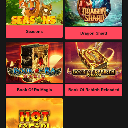
Seasons
Dragon Shard
Book Of Ra Magic
Book Of Rebirth Reloaded