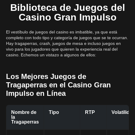
Biblioteca de Juegos del
Casino Gran Impulso
El vestíbulo de juegos del casino es imbatible, ya que está
completo con todo tipo y categoría de juegos que se te ocurran.
Hay tragaperras, crash, juegos de mesa e incluso juegos en
vivo para los jugadores que quieren la experiencia real del
casino. Echemos un vistazo a algunos de ellos:
Los Mejores Juegos de
Tragaperras en el Casino Gran
Impulso en Línea
Nombre de
Tipo
RTP
Volatilida
la
Tragaperras