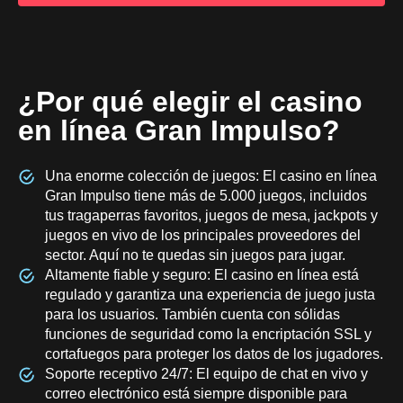
¿Por qué elegir el casino
en línea Gran Impulso?
Una enorme colección de juegos: El casino en línea
Gran Impulso tiene más de 5.000 juegos, incluidos
tus tragaperras favoritos, juegos de mesa, jackpots y
juegos en vivo de los principales proveedores del
sector. Aquí no te quedas sin juegos para jugar.
Altamente fiable y seguro: El casino en línea está
regulado y garantiza una experiencia de juego justa
para los usuarios. También cuenta con sólidas
funciones de seguridad como la encriptación SSL y
cortafuegos para proteger los datos de los jugadores.
Soporte receptivo 24/7: El equipo de chat en vivo y
correo electrónico está siempre disponible para